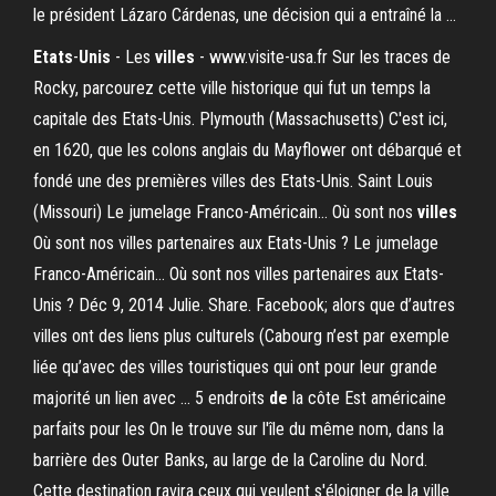
le président Lázaro Cárdenas, une décision qui a entraîné la …
Etats
-
Unis
- Les
villes
- www.visite-usa.fr Sur les traces de
Rocky, parcourez cette ville historique qui fut un temps la
capitale des Etats-Unis. Plymouth (Massachusetts) C'est ici,
en 1620, que les colons anglais du Mayflower ont débarqué et
fondé une des premières villes des Etats-Unis. Saint Louis
(Missouri) Le jumelage Franco-Américain… Où sont nos
villes
Où sont nos villes partenaires aux Etats-Unis ? Le jumelage
Franco-Américain… Où sont nos villes partenaires aux Etats-
Unis ? Déc 9, 2014 Julie. Share. Facebook; alors que d’autres
villes ont des liens plus culturels (Cabourg n’est par exemple
liée qu’avec des villes touristiques qui ont pour leur grande
majorité un lien avec ... 5 endroits
de
la côte Est américaine
parfaits pour les On le trouve sur l'île du même nom, dans la
barrière des Outer Banks, au large de la Caroline du Nord.
Cette destination ravira ceux qui veulent s'éloigner de la ville