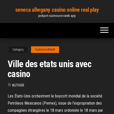
Skip
seneca allwgany casino online real play
to
jackpot-cazinouvxv.web.app
the
content
Category
Tuckerson83649
Ville des etats unis avec
casino
By
AUTHOR
Les États-Unis orchestrent le boycott mondial de la société
Petróleos Mexicanos (Pemex), issue de l’expropriation des
compagnies étrangères le 18 mars ordonnée le 18 mars par