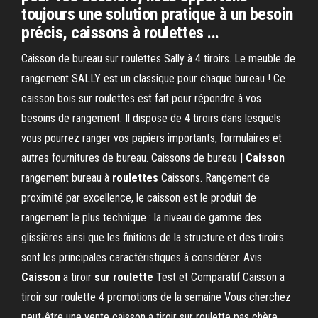
toujours une solution pratique à un besoin
précis, caissons à roulettes ...
Caisson de bureau sur roulettes Sally à 4 tiroirs. Le meuble de
rangement SALLY est un classique pour chaque bureau ! Ce
caisson bois sur roulettes est fait pour répondre à vos
besoins de rangement. Il dispose de 4 tiroirs dans lesquels
vous pourrez ranger vos papiers importants, formulaires et
autres fournitures de bureau. Caissons de bureau |
Caisson
rangement bureau à
roulettes
Caissons. Rangement de
proximité par excellence, le caisson est le produit de
rangement le plus technique : la niveau de gamme des
glissières ainsi que les finitions de la structure et des tiroirs
sont les principales caractéristiques à considérer. Avis
Caisson
a tiroir
sur roulette
Test et Comparatif Caisson a
tiroir sur roulette 4 promotions de la semaine Vous cherchez
peut-être une vente caisson a tiroir sur roulette pas chère,