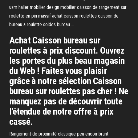
usm haller mobilier design mobilier caisson de rangement sur
roulette en pin massif achat caisson roulettes caisson de
bureau a roulette soldes bureau ...
Achat Caisson bureau sur
roulettes à prix discount. Ouvrez
les portes du plus beau magasin
du Web ! Faites vous plaisir
grâce à notre sélection Caisson
bureau sur roulettes pas cher ! Ne
manquez pas de découvrir toute
l’étendue de notre offre à prix
cassé.
Rangement de proximité classique peu encombrant