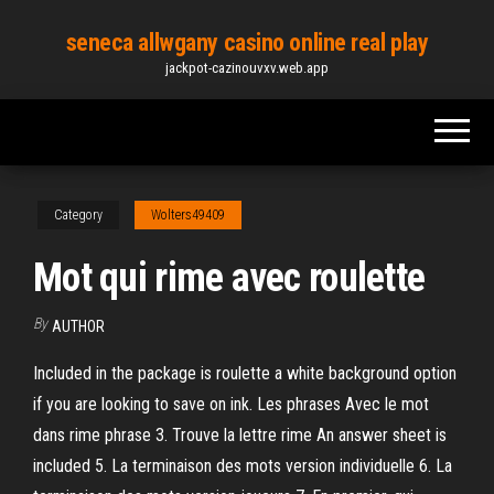
Skip
seneca allwgany casino online real play
to
jackpot-cazinouvxv.web.app
the
content
Category
Wolters49409
Mot qui rime avec roulette
By
AUTHOR
Included in the package is roulette a white background option
if you are looking to save on ink. Les phrases Avec le mot
dans rime phrase 3. Trouve la lettre rime An answer sheet is
included 5. La terminaison des mots version individuelle 6. La