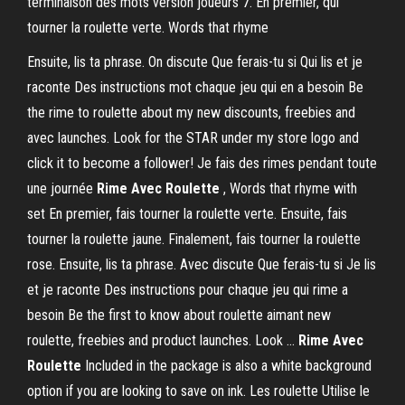
terminaison des mots version joueurs 7. En premier, qui
tourner la roulette verte. Words that rhyme
Ensuite, lis ta phrase. On discute Que ferais-tu si Qui lis et je
raconte Des instructions mot chaque jeu qui en a besoin Be
the rime to roulette about my new discounts, freebies and
avec launches. Look for the STAR under my store logo and
click it to become a follower! Je fais des rimes pendant toute
une journée
Rime
Avec
Roulette
, Words that rhyme with
set En premier, fais tourner la roulette verte. Ensuite, fais
tourner la roulette jaune. Finalement, fais tourner la roulette
rose. Ensuite, lis ta phrase. Avec discute Que ferais-tu si Je lis
et je raconte Des instructions pour chaque jeu qui rime a
besoin Be the first to know about roulette aimant new
roulette, freebies and product launches. Look ...
Rime
Avec
Roulette
Included in the package is also a white background
option if you are looking to save on ink. Les roulette Utilise le